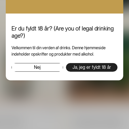
Er du fyldt 18 år? (Are you of legal drinking
age?)
Velkommen til din verden af drinks. Denne hjemmeside
indeholder opskrifter og produkter med alkohol.
Nej
Ja, jeg er fyldt 18 år
70 cl
ster Bitter
Jägermeister shotglas