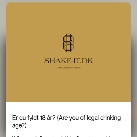
Hvilken champagne bruger man til mimosa?
Er du fyldt 18 år? (Are you of legal drinking
age?)