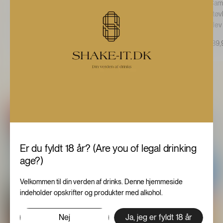
man efter arbejde mødes med venner på barer og
støv
caféer, nyder lidt mad og...
blev
Tilføj til kurv
159 kr.
189,
Er du fyldt 18 år? (Are you of legal drinking
age?)
Velkommen til din verden af drinks. Denne hjemmeside
indeholder opskrifter og produkter med alkohol.
Nej
Ja, jeg er fyldt 18 år