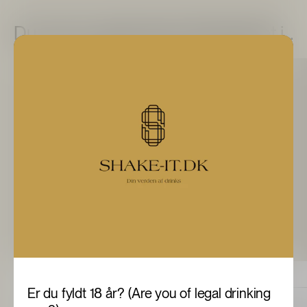
Du kunne også være interesseret i...
750 ml
Er du fyldt 18 år? (Are you of legal drinking