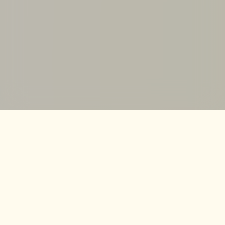
Få opskrifter og inspiration i din mailbox
Accepter
Jeg accepterer at modtage nyhedsbreve fra shake-it.dk, og
kan til enhver tid afmelde mig.