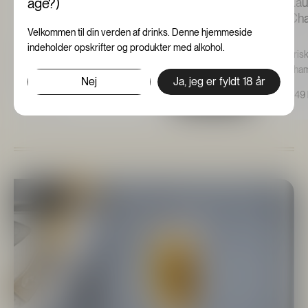
Laurent-Perrier, Cuvée Rosé Champagne
age?)
Lau
Ch
Velkommen til din verden af drinks. Denne hjemmeside
Laurent-Perrier Cuvée Rosé fremstilles ved brug af en
indeholder opskrifter og produkter med alkohol.
unik, innovativ know-how, som gør, at den kombinerer
Fris
en ægte vinøs struktur ...
cha
Nej
Ja, jeg er fyldt 18 år
Tilføj til kurv
799 kr.
449 