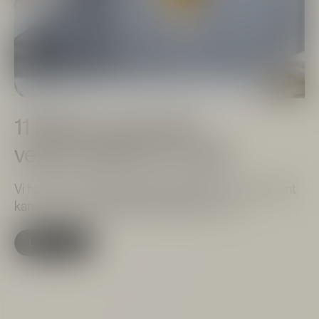
11 lækre og nemme
velkomstdrinks til nytår
Vi har samlet ni festlige velkomstdrinks, som du nemt
kan servere og forkæle dine gæster med.
Læs mere