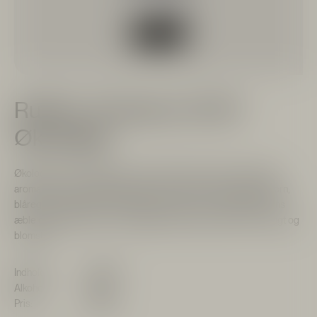
Ruffino, Prosecco DOC
Økologisk
Økologisk - lys, strågul farve med fine bobler. Intens og frugtig
aroma. Rene noter af æble, pære og citrus samt små hints af tjørn,
blåregn og hyldeblomst. Smagen er sprød, ren og delikat. Intens
æble og fersken giver en behagelig eftersmag med hints af frugt og
blomster.
Indhold:
750 ml
Alkohol:
11%
Pris:
139 kr.