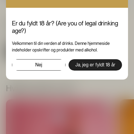
Bitter
Frisk
Aperol Spritz
Er du fyldt 18 år? (Are you of legal drinking
age?)
Italiensk aperitif og storfavorit i hele Danmark.
Velkommen til din verden af drinks. Denne hjemmeside
indeholder opskrifter og produkter med alkohol.
Se opskrift
Nej
Ja, jeg er fyldt 18 år
Hvilken spritz er du?