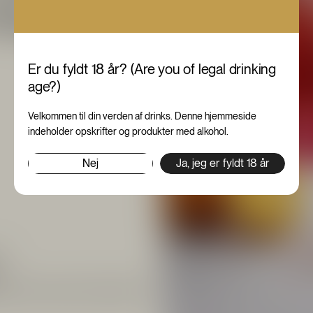
gsprofil.
Er du fyldt 18 år? (Are you of legal drinking
age?)
Velkommen til din verden af drinks. Denne hjemmeside
indeholder opskrifter og produkter med alkohol.
Nej
Ja, jeg er fyldt 18 år
s.
lt touch og en let sødme til