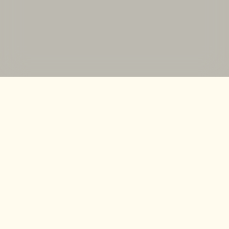
Få opskrifter og inspiration i din mailbox
Accepter
Jeg accepterer at modtage nyhedsbreve fra shake-it.dk, og
kan til enhver tid afmelde mig.