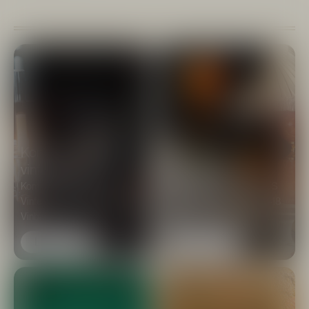
Kom med til årets
vinfestival
Another Hendrick’s
Kom med til Hans Just
Vinfestival d. 28. maj i Skuret
Fredag d. 12. juni fra kl. 17–18
Vinbar...
inviterer Hendrick’s dig ti...
Læs mere
Læs mere