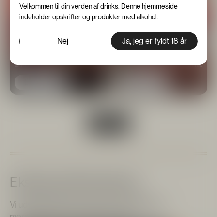
Velkommen til din verden af drinks. Denne hjemmeside
indeholder opskrifter og produkter med alkohol.
Guide til pynt af sour
Nej
Ja, jeg er fyldt 18 år
cocktails
The Famous Grouse
Den rigtige pynt eller garnish
En ikonisk skotsk whisky
med til at højne oplevelsen n...
Læs mere
Læs mere
Se flere
Eksklusive Brandshops
Vi udvider løbende med unikt og eksklusivt
merchandise fra populære brands.