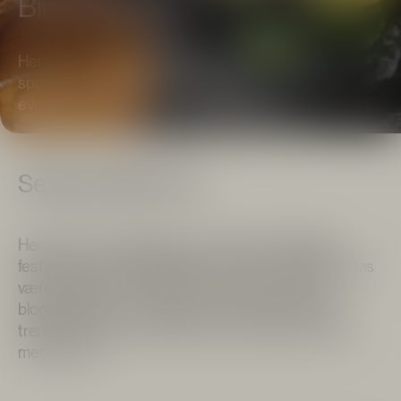
Bliv inspireret
Her kan du finde inspirerende artikler om alt fra
spændende gin og whisky, nye cocktails, trends,
events, how-to-videoer, og meget mere.
Se alle artikler her
Her finder du inspiration til en masse forskellige
festlige og sociale lejligheder. Dette kan eksempelvis
være inspiration om gin eller whisky, artikler og
blogindlæg om nye drinks og cocktails, hvad der
trender for tiden, opskrifter på mad, videoer, samt
meget mere.