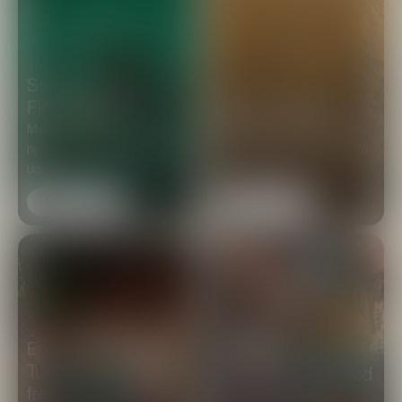
Strikkeopskrift på
Fingerluffen
Skjul din Jäger...
Med Fingerluffen kan alle
Forsvinder Jägermeisteren
nyde en iskold Jägermeister
lidt for hurtigt fra fryseren?Vi
uden a...
h...
Læs mere
Læs mere
En rejse med
Fejr International
Tullamore D.E.W.
Irish Coffee Day med
frem mod St.
Tullamore D.E.W.!