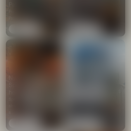
Patrick’s Day
Du kender Tullamore D.E.W.
Fra 26. januar og frem til St.
fra Irish Coffee. Læs om
Patrick’s Day d. 17. marts 20...
internat...
Læs mere
Læs mere
Nyd en iskold Aperol
Spritz til din pizza -
Vind en skiferie for 4
hele sommeren
til Mayrhofen 2026
Spritz up din tirsdag med et
strejf af La Dolce Vita. Hele
Vind en skiferie for 4 til
s...
Mayrhofen 2026
Læs mere
Læs mere