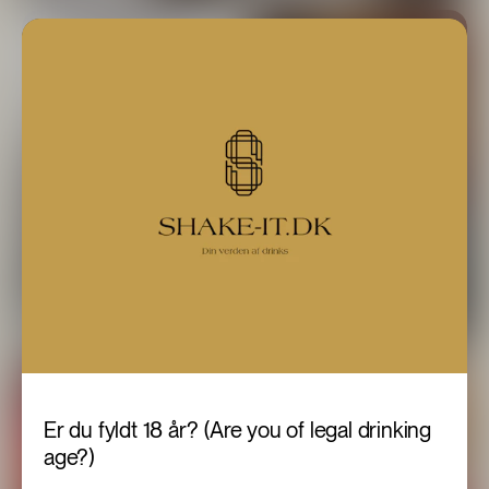
Jägermeister Limited
BIRDCAGE
Edition Retro Flaske
En ny generation af sukkerfri
mixers
En legende i mere end 90 år
Læs mere
Læs mere
Er du fyldt 18 år? (Are you of legal drinking
age?)