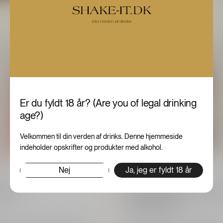
Er du fyldt 18 år? (Are you of legal drinking
age?)
Velkommen til din verden af drinks. Denne hjemmeside
indeholder opskrifter og produkter med alkohol.
70 cl
Nej
Ja, jeg er fyldt 18 år
Bitter
Ron Matusalem Gran Res
Solera 15 Rom