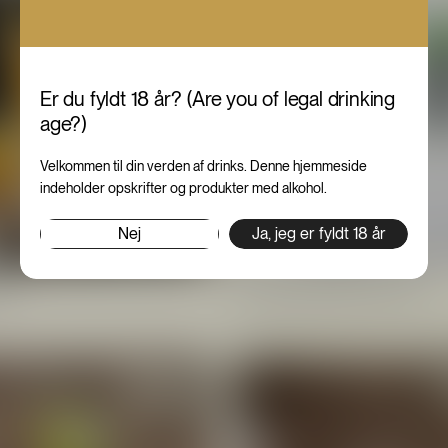
Er du fyldt 18 år? (Are you of legal drinking
age?)
Velkommen til din verden af drinks. Denne hjemmeside
indeholder opskrifter og produkter med alkohol.
Nej
Ja, jeg er fyldt 18 år
2 min
en
Iskoldt Jägermeister shot