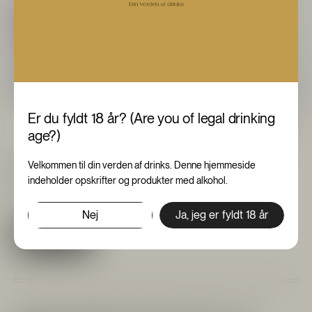
Er du fyldt 18 år? (Are you of legal drinking
Bitter
age?)
Iskoldt Jägermeister shot
Velkommen til din verden af drinks. Denne hjemmeside
indeholder opskrifter og produkter med alkohol.
Det klassiske iskolde Jägermeister shot
Nej
Ja, jeg er fyldt 18 år
Se opskrift