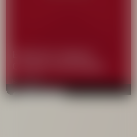
Eksklusivt udvalg af
Campari merchandise
Kom indenfor
Campari Brandshop