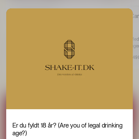
4 stk.
Campari Tonic glas
Cam
Enkle som drinken selv - og fungerer mindst ligeså
Med 
godt.
ingen
Tilføj til kurv
249 kr.
249 
Er du fyldt 18 år? (Are you of legal drinking
age?)