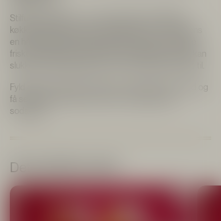
Stilfuld sifonflaske - et must-have til det stilfulde
køkken eller hjemmebar. Sifonflasken er i sin essens
en håndholdt kulsyremaskine der hurtigt kan tilføje
friskt og perlende vand til din ønskede drik, så du kan
slukke tørsten lige præcis som du måtte have lyst til.
Fyld sifonen direkte fra hanen med koldt, frisk vand og
få sekunder senere har du fin, mousserende
sodavand.
Det perfekte match