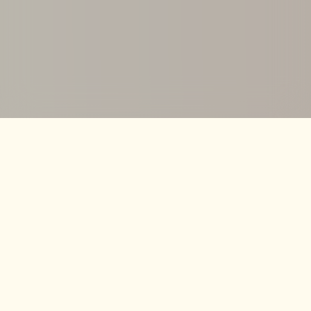
Få opskrifter og inspiration i din mailbox
Accepter
Jeg accepterer at modtage nyhedsbreve fra shake-it.dk, og
kan til enhver tid afmelde mig.