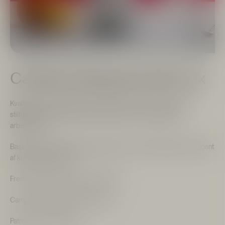
Campari danskvand sifon lux
Kvaliteten er i højsædet og designet lige i skabet med denne
stilfulde sifonflaske der både er dekorativ og en pålidelig
arbejdshest.
Baseret på den klassiske sifonflaske fra den anderkendte producent
af kulinarisk udstyr, iSi.
Fremstillet i PEN-plast og rustfrit stål.
Campari skilt påmonteret på siden.
Patroner ikke inkluderet.