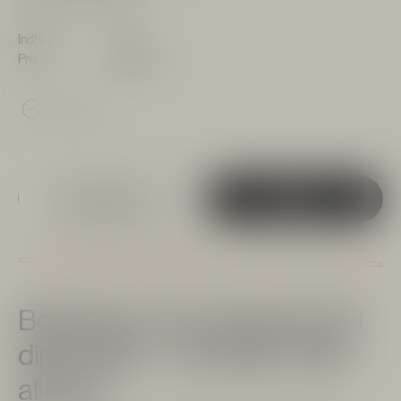
Indhold:
1 L
Pris:
1.199 kr.
1
Tilføj til favoritter
Tilføj til kurv
Boblende, frisk danskvand til
dine drinks - med eller uden
alkohol