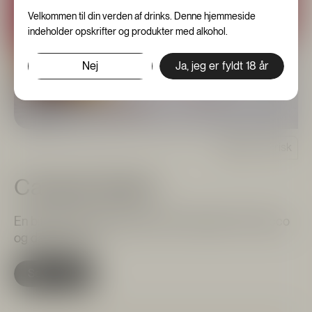
Velkommen til din verden af drinks. Denne hjemmeside
indeholder opskrifter og produkter med alkohol.
Nej
Ja, jeg er fyldt 18 år
Bitter
Frisk
Campari Spritz
En bitter og boblende drink med Campari, Prosecco
og danskvand.
Se opskrift