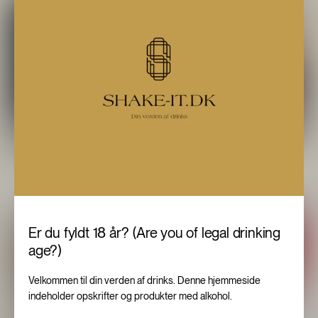
5 min
5 min
Boulevardier
Campari Orange
Er du fyldt 18 år? (Are you of legal drinking
age?)
Velkommen til din verden af drinks. Denne hjemmeside
indeholder opskrifter og produkter med alkohol.